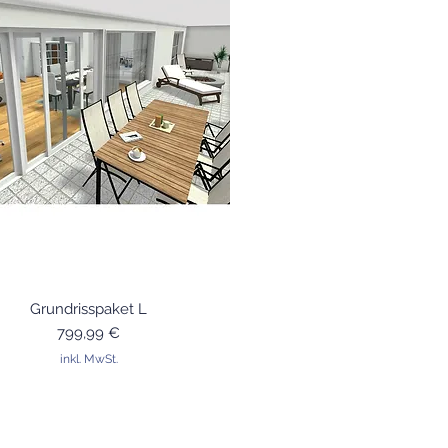
Schnellansicht
Grundrisspaket L
Preis
799,99 €
inkl. MwSt.