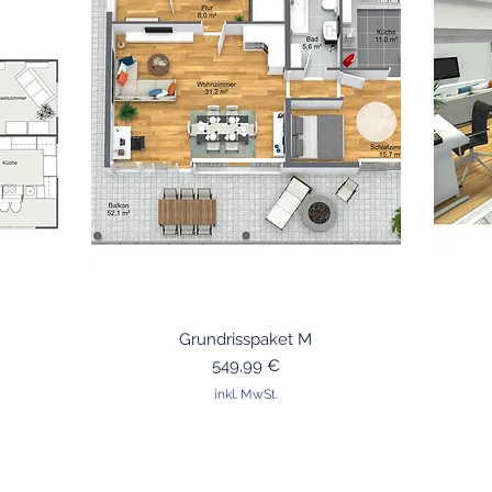
Schnellansicht
Grundrisspaket M
Preis
549,99 €
inkl. MwSt.