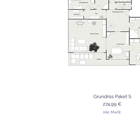
Schnellansicht
Grundriss Paket S
Preis
274,99 €
inkl. MwSt.