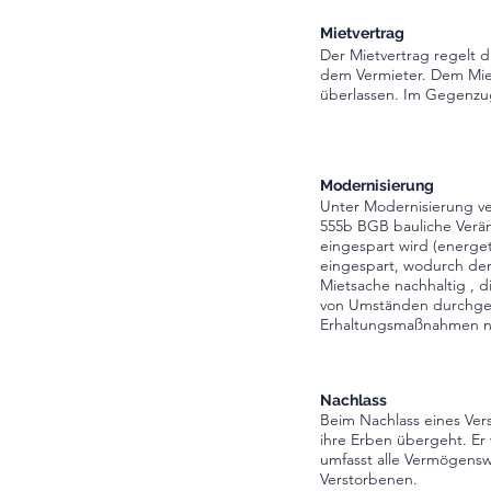
Mietvertrag
Der Mietvertrag regelt 
dem Vermieter. Dem Mie
überlassen. Im Gegenzug
Modernisierung
Unter Modernisierung v
555b
BGB
bauliche Verä
eingespart wird (
energet
eingespart, wodurch de
Mietsache nachhaltig , 
von Umständen durchgefü
Erhaltungsmaßnahmen na
Nachlass
Beim Nachlass eines Vers
ihre Erben übergeht. Er
umfasst alle Vermögensw
Verstorbenen.