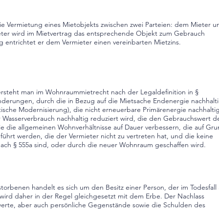
die Vermietung eines Mietobjekts zwischen zwei Parteien: dem Mieter u
ter wird im Mietvertrag das entsprechende Objekt zum Gebrauch
 entrichtet er dem Vermieter einen vereinbarten Mietzins.
ersteht man im
Wohnraummietrecht
nach der
Legaldefinition
in
§
nderungen, durch die in Bezug auf die Mietsache Endenergie nachhalt
ische Modernisierung
), die nicht erneuerbare
Primärenergie
nachhalti
r
Wasserverbrauch
nachhaltig reduziert wird, die den
Gebrauchswert
d
die die allgemeinen Wohnverhältnisse auf Dauer verbessern, die auf Gr
hrt werden, die der Vermieter nicht zu vertreten hat, und die keine
ch § 555a sind, oder durch die neuer
Wohnraum
geschaffen wird.
torbenen handelt es sich um den Besitz einer Person, der im Todesfall
 wird daher in der Regel gleichgesetzt mit dem Erbe. Der Nachlass
erte, aber auch persönliche Gegenstände sowie die Schulden des